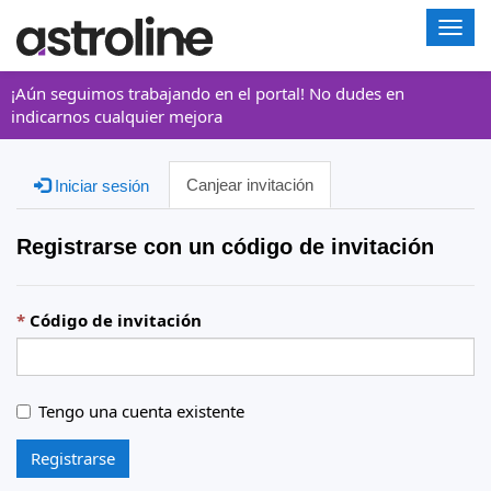
A
l
t
¡Aún seguimos trabajando en el portal! No dudes en
e
indicarnos cualquier mejora
r
n
a
Canjear invitación
Iniciar sesión
r
n
a
Registrarse con un código de invitación
v
e
g
Código de invitación
a
c
i
ó
Tengo una cuenta existente
n
Registrarse